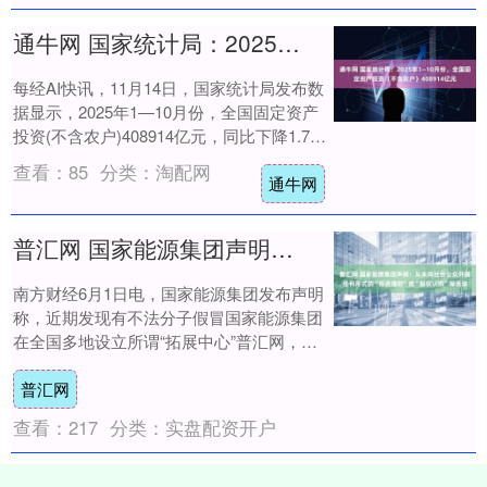
通牛网 国家统计局：2025年1—10月份，全国固定资产投资（不含农户）408914亿元
每经AI快讯，11月14日，国家统计局发布数
据显示，2025年1—10月份，全国固定资产
投资(不含农户)408914亿元，同比下降1.7%
(按可比口径计算)。其....
查看：
85
分类：
淘配网
通牛网
普汇网 国家能源集团声明：从未向社会公众开展任何形式的“投资理财”或“股权认购”等活动
南方财经6月1日电，国家能源集团发布声明
称，近期发现有不法分子假冒国家能源集团
在全国多地设立所谓“拓展中心”普汇网，涉
嫌从事违法活动，并通过抖音、微信视频号
普汇网
等网....
查看：
217
分类：
实盘配资开户