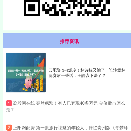
推荐资讯
云配资 3-4爆冷！林诗栋又输了，谁注意林
德赛后一番话，王皓该下课了？
​盈股网在线 突然飙涨！有人已套现40多万元 金价后市怎么
1
走？
​上阳网配资 第一批旅行祛魅的年轻人，捧红贵州版《寻梦环
2