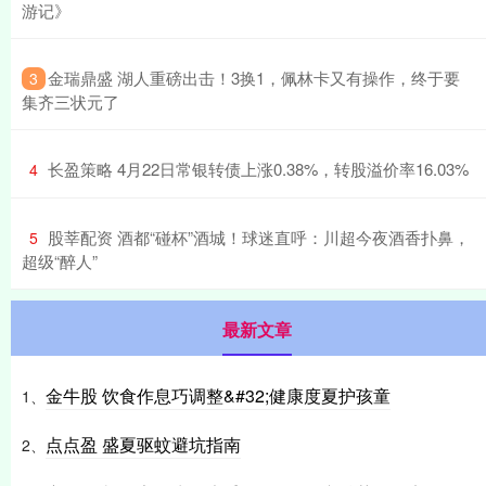
游记》
​金瑞鼎盛 湖人重磅出击！3换1，佩林卡又有操作，终于要
3
集齐三状元了
​长盈策略 4月22日常银转债上涨0.38%，转股溢价率16.03%
4
​股莘配资 酒都“碰杯”酒城！球迷直呼：川超今夜酒香扑鼻，
5
超级“醉人”
最新文章
金牛股 饮食作息巧调整&#32;健康度夏护孩童
1、
点点盈 盛夏驱蚊避坑指南
2、