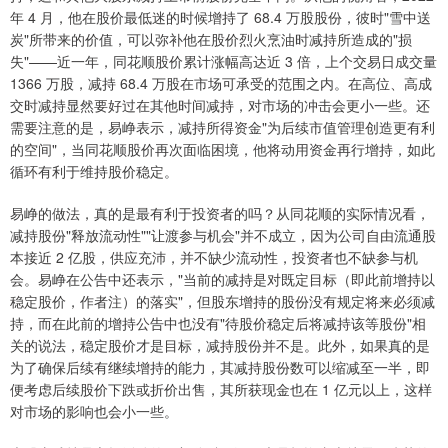
年 4 月，他在股价最低迷的时候增持了 68.4 万股股份，彼时"雪中送
炭"所带来的价值，可以弥补他在股价烈火烹油时减持所造成的"损
失"——近一年，同花顺股价累计涨幅高达近 3 倍，上个交易日成交量
1366 万股，减持 68.4 万股在市场可承受的范围之内。在高位、高成
交时减持显然要好过在其他时间减持，对市场的冲击会更小一些。还
需要注意的是，易峥表示，减持所得资金"为后续市值管理创造更有利
的空间"，当同花顺股价再次面临困境，他将动用资金再行增持，如此
循环有利于维持股价稳定。
易峥的做法，真的是最有利于投资者的吗？从同花顺的实际情况看，
减持股份"释放流动性""让渡参与机会"并不成立，因为公司自由流通股
本接近 2 亿股，供应充沛，并不缺少流动性，投资者也不缺参与机
会。易峥在公告中还表示，"当前的减持是对既定目标（即此前增持以
稳定股价，作者注）的落实"，但股东增持的股份没有规定将来必须减
持，而在此前的增持公告中也没有"待股价稳定后将减持该等股份"相
关的说法，稳定股价才是目标，减持股份并不是。此外，如果真的是
为了确保后续有继续增持的能力，其减持股份数可以缩减至一半，即
便考虑后续股价下跌或折价出售，其所获现金也在 1 亿元以上，这样
对市场的影响也会小一些。