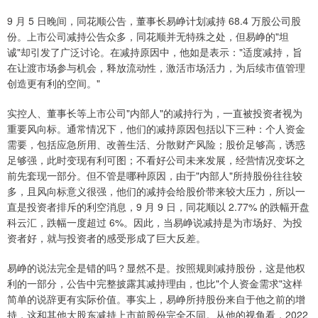
9 月 5 日晚间，同花顺公告，董事长易峥计划减持 68.4 万股公司股
份。上市公司减持公告众多，同花顺并无特殊之处，但易峥的"坦
诚"却引发了广泛讨论。在减持原因中，他如是表示："适度减持，旨
在让渡市场参与机会，释放流动性，激活市场活力，为后续市值管理
创造更有利的空间。"
实控人、董事长等上市公司"内部人"的减持行为，一直被投资者视为
重要风向标。通常情况下，他们的减持原因包括以下三种：个人资金
需要，包括应急所用、改善生活、分散财产风险；股价足够高，诱惑
足够强，此时变现有利可图；不看好公司未来发展，经营情况变坏之
前先套现一部分。但不管是哪种原因，由于"内部人"所持股份往往较
多，且风向标意义很强，他们的减持会给股价带来较大压力，所以一
直是投资者排斥的利空消息，9 月 9 日，同花顺以 2.77% 的跌幅开盘
科云汇，跌幅一度超过 6%。因此，当易峥说减持是为市场好、为投
资者好，就与投资者的感受形成了巨大反差。
易峥的说法完全是错的吗？显然不是。按照规则减持股份，这是他权
利的一部分，公告中完整披露其减持理由，也比"个人资金需求"这样
简单的说辞更有实际价值。事实上，易峥所持股份来自于他之前的增
持，这和其他大股东减持上市前股份完全不同。从他的视角看，2022