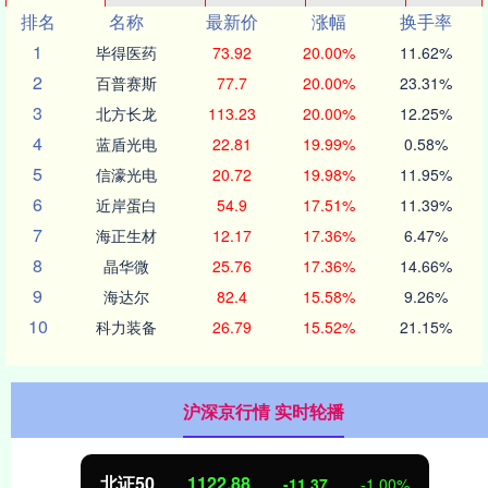
排名
名称
最新价
涨幅
换手率
1
毕得医药
73.92
20.00%
11.62%
2
百普赛斯
77.7
20.00%
23.31%
3
北方长龙
113.23
20.00%
12.25%
4
蓝盾光电
22.81
19.99%
0.58%
5
信濠光电
20.72
19.98%
11.95%
6
近岸蛋白
54.9
17.51%
11.39%
7
海正生材
12.17
17.36%
6.47%
8
晶华微
25.76
17.36%
14.66%
9
海达尔
82.4
15.58%
9.26%
10
科力装备
26.79
15.52%
21.15%
沪深京行情 实时轮播
北证50
1122.88
-11.37
-1.00%