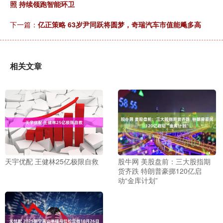
照 持续领跑智能环卫
下一篇：
亿正策略 63岁尹同跃将圆梦，奇瑞汽车市值能飚多高
相关文章
天宇优配 王健林25亿极限自救
股牛网 美股盘前：三大股指期
货齐跌 特朗普豪掷120亿启
动“金库计划”