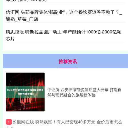
信汇网 头部品牌集体“搞副业”，这个餐饮赛道卷不动了？_
酸奶_草莓_门店
腾思控股 特斯拉晶圆厂动工 年产能预计1000亿-2000亿颗
芯片
推荐资讯
中证所 西安浐灞凯悦酒店盛大开幕 打造自
然与现代融合的旅居新体验
​盈股网在线 突然飙涨！有人已套现40多万元 金价后市怎么
1
走？