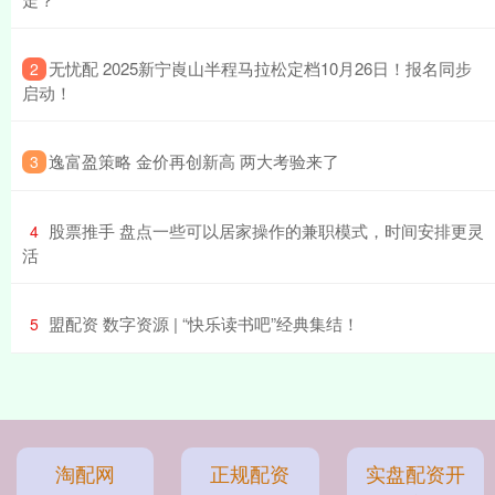
​无忧配 2025新宁崀山半程马拉松定档10月26日！报名同步
2
启动！
​逸富盈策略 金价再创新高 两大考验来了
3
​股票推手 盘点一些可以居家操作的兼职模式，时间安排更灵
4
活
​盟配资 数字资源 | “快乐读书吧”经典集结！
5
淘配网
正规配资
实盘配资开