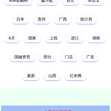
658金融网
鑫月配
首次
卓信宝
日本
贵州
广西
统计局
6月
国家
上线
进口
湖南
国融资管
部分
门店
广东
最新
山西
亿米网