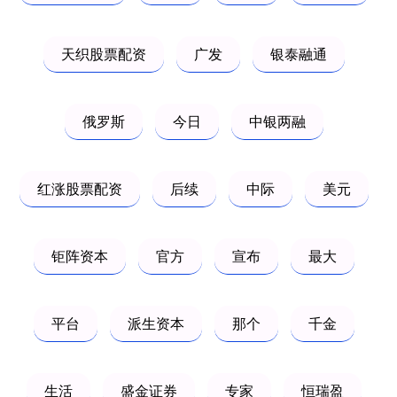
天织股票配资
广发
银泰融通
俄罗斯
今日
中银两融
红涨股票配资
后续
中际
美元
钜阵资本
官方
宣布
最大
平台
派生资本
那个
千金
生活
盛金证券
专家
恒瑞盈