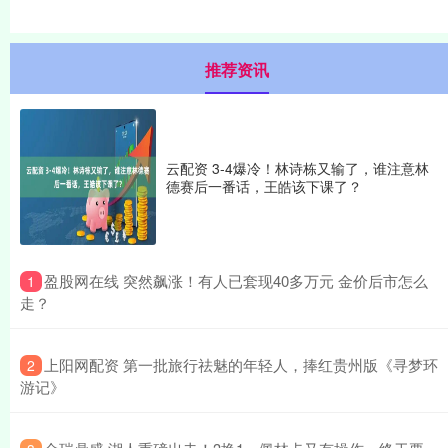
推荐资讯
云配资 3-4爆冷！林诗栋又输了，谁注意林
德赛后一番话，王皓该下课了？
​盈股网在线 突然飙涨！有人已套现40多万元 金价后市怎么
1
走？
​上阳网配资 第一批旅行祛魅的年轻人，捧红贵州版《寻梦环
2
游记》