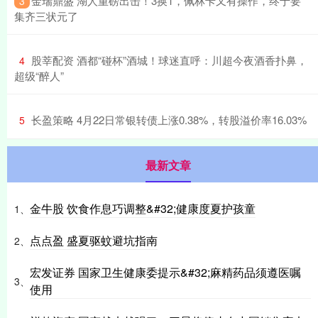
​金瑞鼎盛 湖人重磅出击！3换1，佩林卡又有操作，终于要
3
集齐三状元了
​股莘配资 酒都“碰杯”酒城！球迷直呼：川超今夜酒香扑鼻，
4
超级“醉人”
​长盈策略 4月22日常银转债上涨0.38%，转股溢价率16.03%
5
最新文章
金牛股 饮食作息巧调整&#32;健康度夏护孩童
1、
点点盈 盛夏驱蚊避坑指南
2、
宏发证券 国家卫生健康委提示&#32;麻精药品须遵医嘱
3、
使用