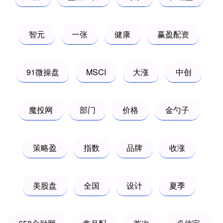
智元
一张
健康
赢盈配资
91微操盘
MSCI
大涨
中创
魔投网
部门
价格
金勺子
策略盈
指数
品牌
收涨
美股盘
全国
设计
夏季