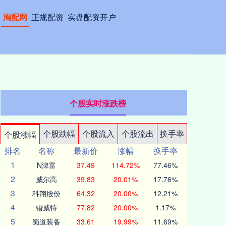
淘配网
正规配资
实盘配资开户
个股实时涨跌榜
个股跌幅
个股流入
个股流出
换手率
个股涨幅
排名
名称
最新价
涨幅
换手率
1
N津富
37.49
114.72%
77.46%
2
威尔高
39.83
20.01%
17.76%
3
科翔股份
64.32
20.00%
12.21%
4
锴威特
77.82
20.00%
1.17%
5
蜀道装备
33.61
19.99%
11.69%