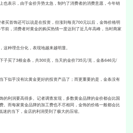
也表示，由于金价升势太急，制约了消费者的消费意愿，今年销
买首饰还可以说是在投资，但涨到每克700元以后，金饰价格明
春节前，消费者对黄金的购买热情一度达到了近几年高峰，当时商家
，这种理念分化，表现地越来越明显。
了3根金条，共300克，当天的金价735元/克，金条646元/
下似乎没有比黄金更好的投资产品了；而更重要的是，金条没有
的利润要高得多。记者调查发现，多数黄金品牌的金价都会比国
工费。而每家黄金品牌的加工费也不尽相同，金饰的价格一般都会比
费低迷的当下，金店的利润受到了极大的压缩。