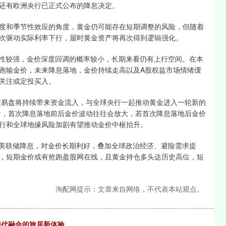
还有欧洲央行已正式公布的降息决定。
和季节性效应的角度，黄金仍可能存在短期调整的风险，但随着
次驱动实际利率下行，届时黄金资产将再次得到逻辑强化。
性较强，金价深度回调的概率较小，长期来看仍有上行空间。在本
跑输金价，未来降息落地，金价持续走高以及A股权益市场情绪缓
关注或定投买入。
易盘将持续带来资金流入，与全球央行一起推动黄金进入一轮新的
上看，首次降息落地前后金价波动往往会放大，若首次降息落地后金价
行和全球地缘风险加剧有望推动金价中枢抬升。
美联储降息，对金价长期利好，叠加全球政治经济、避险需求提
，短期金价或有抢跑盈股网在线，且黄金持仓多头达历史高位，短
淘配网提示：文章来自网络，不代表本站观点。
现代融合的旅居新体验