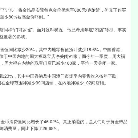
让步，将金饰品实际每克金价优惠至680元/克附近，但真正购买
至少80%被高金价吓到。”
样“门可罗雀”。面对这种状况，他已考虑年底“闭店”转型。事实
益显著的影响。
同比减少20%，其中内地零售值预计减少18.6%，中国香港、
月，位于中国内地的周大福珠宝店净关闭91家；而今年一季度，周大福
，周大福在内地的珠宝门店已减少180家，平均一天关闭一家。
23%，其中中国香港及中国澳门市场季内零售收入按年下跌
在全球范围净减少99间店铺，在内地净减少102间店铺。
币消费量同比增长了46.02%。真正消退的，是人们对于黄金饰品
消费量，同比下降了26.68%。