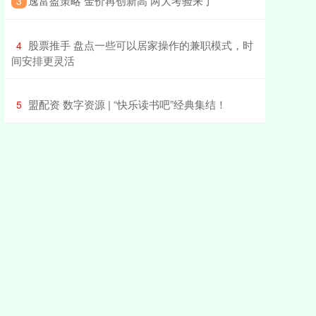
​逸富盈策略 金价再创新高 两大考验来了
3
​股票推手 盘点一些可以居家操作的兼职模式，时
4
间安排更灵活
​盟配资 数字资源 | “快乐读书吧”经典集结！
5