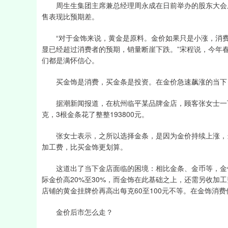
周生生集团主席兼总经理周永成在日前举办的股东大会上
售表现比预期差。
“对于金饰来说，黄金是原料。金价如果只是小涨，消费者
显已经超过消费者的预期，销量断崖下跌。”宋程说，今年
们都是满怀信心。
买金饰是消费，买金条是投资。在金价急速飙涨的当下
据潮新闻报道，在杭州临平某品牌金店，顾客张女士一下子买
克，3根金条花了整整193800元。
张女士表示，之所以选择金条，是因为金价持续上涨，当
加工费，比买金饰更划算。
这道出了当下金店面临的困境：相比金条、金币等，金饰
际金价高20%至30%，而金饰在此基础之上，还需另收加
店铺的黄金挂牌价再高出每克60至100元不等。在金饰消
金价后市怎么走？