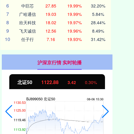
6
中巨芯
27.85
19.99%
32.20%
7
广哈通信
19.03
19.99%
5.84%
8
欣天科技
18.02
19.97%
28.44%
9
飞天诚信
12.56
19.96%
8.49%
10
任子行
7.16
19.93%
31.42%
沪深京行情 实时轮播
北证50
1122.88
创业
3.42
0.30%