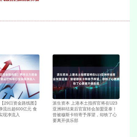
【29日资金路线图】
派生资本 上港本土指挥官将在U23
流出超600亿元 食
亚洲杯结束后官宣转会加盟亚泰！
实现净流入
曾被穆斯卡特寄予厚望，却铁了心
要离开俱乐部