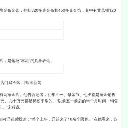
金饰，包括320多克金条和450多克金饰，其中有龙凤镯120
，是这场“寒流”的具象表达。
店门庭冷落。图/潮新闻
两家金店。他告诉记者，往年五一、母亲节、七夕都是黄金销售
万元、几十万元都是稀松平常的。“以前五一前后的半个月时间，销售
到。”宋程说。
向记者感慨道：“整个上午，只进来了10余个顾客。”在他看来，迭