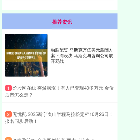
推荐资讯
融胜配资 马斯克万亿美元薪酬方
案下周表决 马斯克与咨询公司展
开骂战
​盈股网在线 突然飙涨！有人已套现40多万元 金价
1
后市怎么走？
​无忧配 2025新宁崀山半程马拉松定档10月26日！
2
报名同步启动！