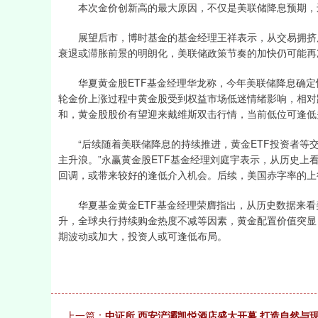
本次金价创新高的最大原因，不仅是美联储降息预期，
展望后市，博时基金的基金经理王祥表示，从交易拥挤度
衰退或滞胀前景的明朗化，美联储政策节奏的加快仍可能再
华夏黄金股ETF基金经理华龙称，今年美联储降息确定
轮金价上涨过程中黄金股受到权益市场低迷情绪影响，相对
和，黄金股股价有望迎来戴维斯双击行情，当前低位可逢低
“后续随着美联储降息的持续推进，黄金ETF投资者等交
主升浪。”永赢黄金股ETF基金经理刘庭宇表示，从历史
回调，或带来较好的逢低介入机会。后续，美国赤字率的上
华夏基金黄金ETF基金经理荣膺指出，从历史数据来看
升，全球央行持续购金热度不减等因素，黄金配置价值突显
期波动或加大，投资人或可逢低布局。
上一篇：
中证所 西安浐灞凯悦酒店盛大开幕 打造自然与