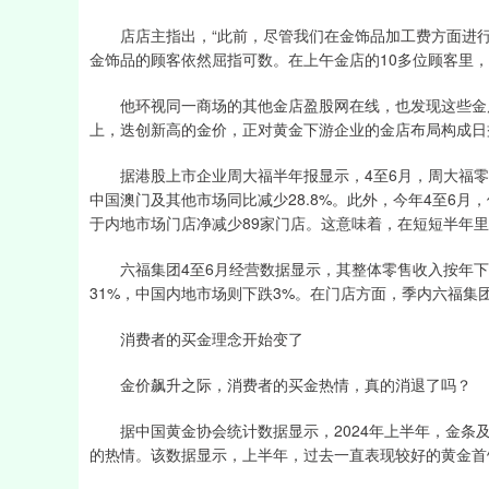
店店主指出，“此前，尽管我们在金饰品加工费方面进行了
金饰品的顾客依然屈指可数。在上午金店的10多位顾客里，
他环视同一商场的其他金店盈股网在线，也发现这些金店同
上，迭创新高的金价，正对黄金下游企业的金店布局构成日
据港股上市企业周大福半年报显示，4至6月，周大福零售值
中国澳门及其他市场同比减少28.8%。此外，今年4至6
于内地市场门店净减少89家门店。这意味着，在短短半年里
六福集团4至6月经营数据显示，其整体零售收入按年下跌
31%，中国内地市场则下跌3%。在门店方面，季内六福集团
消费者的买金理念开始变了
金价飙升之际，消费者的买金热情，真的消退了吗？
据中国黄金协会统计数据显示，2024年上半年，金条及金
的热情。该数据显示，上半年，过去一直表现较好的黄金首饰