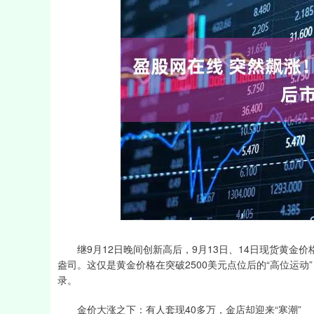
深证成指
14110.12
21.92
0.57%
-34.08
继9月12日晚间创新高后，9月13日、14日现货黄金价格
盎司。这仅是黄金价格在突破2500美元点位后的“高位运
录。
金价大涨之下：有人套现40多万，金店却迎来“寒潮”