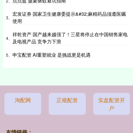
点点盈 盛夏驱蚊避坑指南
2、
宏发证券 国家卫生健康委提示&#32;麻精药品须遵医嘱
3、
使用
祥乾资产 国产越来越强了！三星将停止在中国销售家电
4、
及电视产品 竞争力下滑
申宝配资 AI重塑就业 是挑战更是机遇
5、
淘配网
正规配资
实盘配资开
户
友情链接：