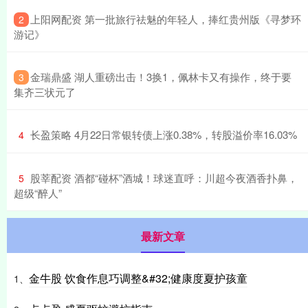
​上阳网配资 第一批旅行祛魅的年轻人，捧红贵州版《寻梦环
2
游记》
​金瑞鼎盛 湖人重磅出击！3换1，佩林卡又有操作，终于要
3
集齐三状元了
​长盈策略 4月22日常银转债上涨0.38%，转股溢价率16.03%
4
​股莘配资 酒都“碰杯”酒城！球迷直呼：川超今夜酒香扑鼻，
5
超级“醉人”
最新文章
金牛股 饮食作息巧调整&#32;健康度夏护孩童
1、