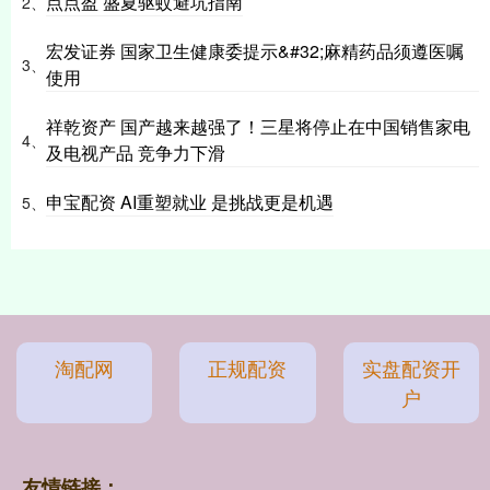
点点盈 盛夏驱蚊避坑指南
2、
宏发证券 国家卫生健康委提示&#32;麻精药品须遵医嘱
3、
使用
祥乾资产 国产越来越强了！三星将停止在中国销售家电
4、
及电视产品 竞争力下滑
申宝配资 AI重塑就业 是挑战更是机遇
5、
淘配网
正规配资
实盘配资开
户
友情链接：