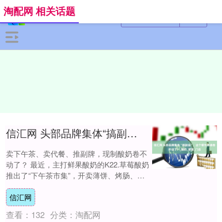
淘配网 相关话题
信汇网 头部品牌集体“搞副业”，这个餐饮赛道卷不动了？_酸奶_草莓_门店
卖下午茶、卖代餐、推副牌，现制酸奶卷不
动了？ 最近，主打鲜果酸奶的K22.草莓酸奶
推出了“下午茶市集”，开卖薄饼、烤肠、土
豆包等小吃美食。 这些原本属于街边摊的....
信汇网
查看：
132
分类：
淘配网