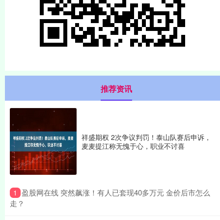
推荐资讯
祥盛期权 2次争议判罚！泰山队赛后申诉，
麦麦提江称无愧于心，职业不讨喜
​盈股网在线 突然飙涨！有人已套现40多万元 金价后市怎么
1
走？