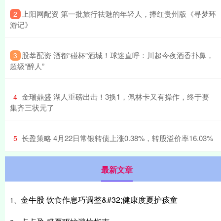
​上阳网配资 第一批旅行祛魅的年轻人，捧红贵州版《寻梦环
2
游记》
​股莘配资 酒都“碰杯”酒城！球迷直呼：川超今夜酒香扑鼻，
3
超级“醉人”
​金瑞鼎盛 湖人重磅出击！3换1，佩林卡又有操作，终于要
4
集齐三状元了
​长盈策略 4月22日常银转债上涨0.38%，转股溢价率16.03%
5
最新文章
金牛股 饮食作息巧调整&#32;健康度夏护孩童
1、