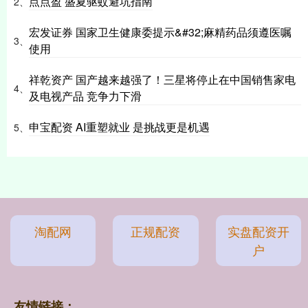
点点盈 盛夏驱蚊避坑指南
2、
宏发证券 国家卫生健康委提示&#32;麻精药品须遵医嘱
3、
使用
祥乾资产 国产越来越强了！三星将停止在中国销售家电
4、
及电视产品 竞争力下滑
申宝配资 AI重塑就业 是挑战更是机遇
5、
淘配网
正规配资
实盘配资开
户
友情链接：