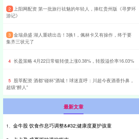
​上阳网配资 第一批旅行祛魅的年轻人，捧红贵州版《寻梦环
2
游记》
​金瑞鼎盛 湖人重磅出击！3换1，佩林卡又有操作，终于要
3
集齐三状元了
​长盈策略 4月22日常银转债上涨0.38%，转股溢价率16.03%
4
​股莘配资 酒都“碰杯”酒城！球迷直呼：川超今夜酒香扑鼻，
5
超级“醉人”
最新文章
金牛股 饮食作息巧调整&#32;健康度夏护孩童
1、