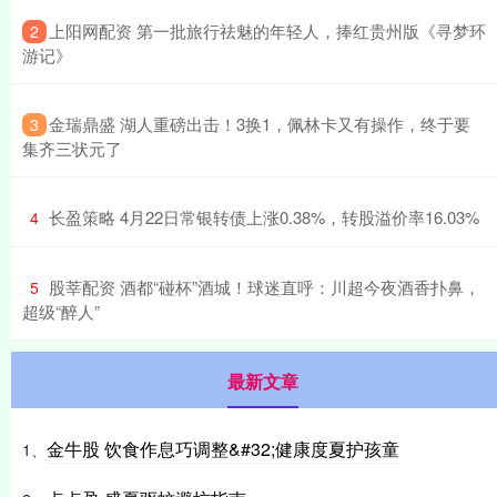
​上阳网配资 第一批旅行祛魅的年轻人，捧红贵州版《寻梦环
2
游记》
​金瑞鼎盛 湖人重磅出击！3换1，佩林卡又有操作，终于要
3
集齐三状元了
​长盈策略 4月22日常银转债上涨0.38%，转股溢价率16.03%
4
​股莘配资 酒都“碰杯”酒城！球迷直呼：川超今夜酒香扑鼻，
5
超级“醉人”
最新文章
金牛股 饮食作息巧调整&#32;健康度夏护孩童
1、