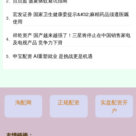
点点盈 盛夏驱蚊避坑指南
2、
宏发证券 国家卫生健康委提示&#32;麻精药品须遵医嘱
3、
使用
祥乾资产 国产越来越强了！三星将停止在中国销售家电
4、
及电视产品 竞争力下滑
申宝配资 AI重塑就业 是挑战更是机遇
5、
淘配网
正规配资
实盘配资开
户
友情链接：