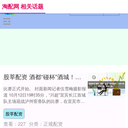
淘配网 相关话题
股莘配资 酒都“碰杯”酒城！球迷直呼：川超今夜酒香扑鼻，超级“醉人”
比赛正式开始。 封面新闻记者伍雪梅摄影报
道 10月12日19时35分，“川超”宜宾长江首城
队主场迎战泸州窖香队的比赛，在宜宾市体
育中心打响。可以说，这是“川超”....
股莘配资
查看：
227
分类：
正规配资