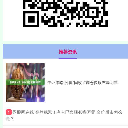
推荐资讯
中证策略 公募“固收+”调仓换股布局明年
​盈股网在线 突然飙涨！有人已套现40多万元 金价后市怎么
1
走？