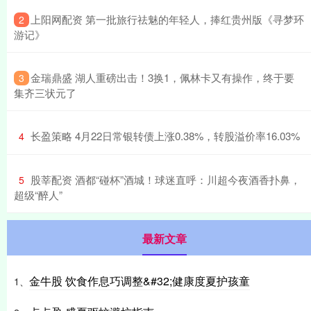
​上阳网配资 第一批旅行祛魅的年轻人，捧红贵州版《寻梦环
2
游记》
​金瑞鼎盛 湖人重磅出击！3换1，佩林卡又有操作，终于要
3
集齐三状元了
​长盈策略 4月22日常银转债上涨0.38%，转股溢价率16.03%
4
​股莘配资 酒都“碰杯”酒城！球迷直呼：川超今夜酒香扑鼻，
5
超级“醉人”
最新文章
金牛股 饮食作息巧调整&#32;健康度夏护孩童
1、