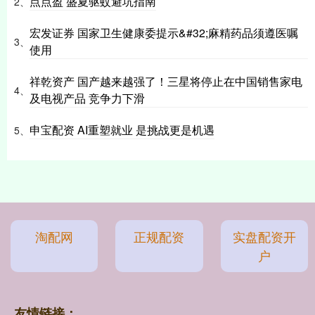
点点盈 盛夏驱蚊避坑指南
2、
宏发证券 国家卫生健康委提示&#32;麻精药品须遵医嘱
3、
使用
祥乾资产 国产越来越强了！三星将停止在中国销售家电
4、
及电视产品 竞争力下滑
申宝配资 AI重塑就业 是挑战更是机遇
5、
淘配网
正规配资
实盘配资开
户
友情链接：