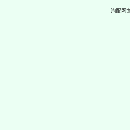
淘配网
3900.35
深证成指
14110.12
21.92
0.57%