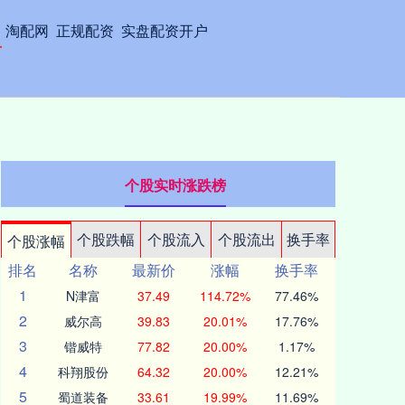
淘配网
正规配资
实盘配资开户
个股实时涨跌榜
个股跌幅
个股流入
个股流出
换手率
个股涨幅
排名
名称
最新价
涨幅
换手率
1
N津富
37.49
114.72%
77.46%
2
威尔高
39.83
20.01%
17.76%
3
锴威特
77.82
20.00%
1.17%
4
科翔股份
64.32
20.00%
12.21%
5
蜀道装备
33.61
19.99%
11.69%