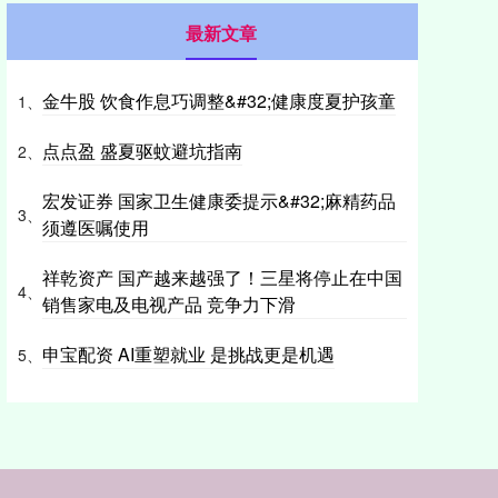
最新文章
金牛股 饮食作息巧调整&#32;健康度夏护孩童
1、
点点盈 盛夏驱蚊避坑指南
2、
宏发证券 国家卫生健康委提示&#32;麻精药品
3、
须遵医嘱使用
祥乾资产 国产越来越强了！三星将停止在中国
4、
销售家电及电视产品 竞争力下滑
申宝配资 AI重塑就业 是挑战更是机遇
5、