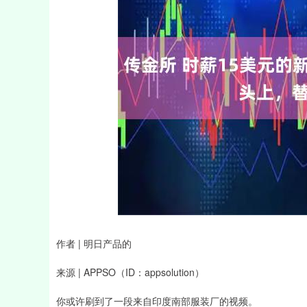
上证指数
3940.04
深证成指
39.68
1.02%
作者 | 明日产品的
来源 | APPSO（ID：appsolution）
你或许刷到了一段来自印度南部服装厂的视频。