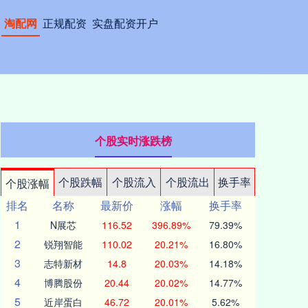
淘配网
正规配资
实盘配资开户
个股实时涨跌榜
个股跌幅
个股流入
个股流出
换手率
个股涨幅
排名
名称
最新价
涨幅
换手率
1
N展芯
116.52
396.89%
79.39%
2
锐翔智能
110.02
20.21%
16.80%
3
志特新材
14.8
20.03%
14.18%
4
博腾股份
20.44
20.02%
14.77%
5
近岸蛋白
46.72
20.01%
5.62%