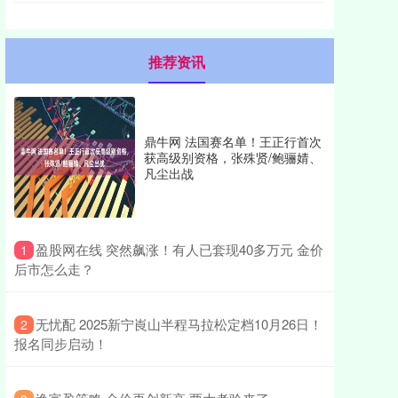
推荐资讯
鼎牛网 法国赛名单！王正行首次
获高级别资格，张殊贤/鲍骊婧、
凡尘出战
​盈股网在线 突然飙涨！有人已套现40多万元 金价
1
后市怎么走？
​无忧配 2025新宁崀山半程马拉松定档10月26日！
2
报名同步启动！