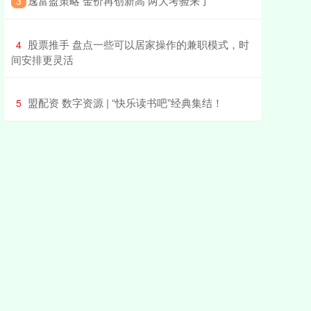
​逸富盈策略 金价再创新高 两大考验来了
3
​股票推手 盘点一些可以居家操作的兼职模式，时
4
间安排更灵活
​盟配资 数字资源 | “快乐读书吧”经典集结！
5