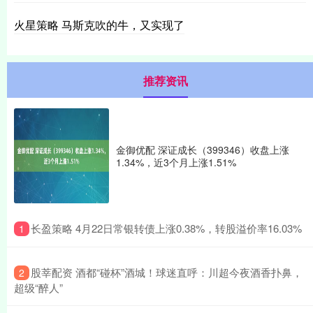
火星策略 马斯克吹的牛，又实现了
推荐资讯
金御优配 深证成长（399346）收盘上涨
1.34%，近3个月上涨1.51%
​长盈策略 4月22日常银转债上涨0.38%，转股溢价率16.03%
1
​股莘配资 酒都“碰杯”酒城！球迷直呼：川超今夜酒香扑鼻，
2
超级“醉人”