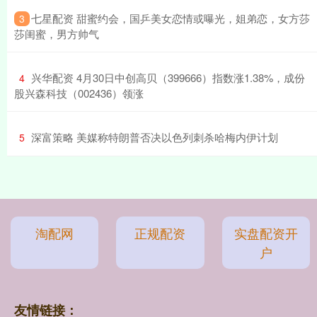
​七星配资 甜蜜约会，国乒美女恋情或曝光，姐弟恋，女方莎
3
莎闺蜜，男方帅气
​兴华配资 4月30日中创高贝（399666）指数涨1.38%，成份
4
股兴森科技（002436）领涨
​深富策略 美媒称特朗普否决以色列刺杀哈梅内伊计划
5
淘配网
正规配资
实盘配资开
户
友情链接：