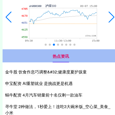
热点资讯
金牛股 饮食作息巧调整&#32;健康度夏护孩童
申宝配资 AI重塑就业 是挑战更是机遇
蜗牛配资 4月汽车销量前十名仅剩一款油车
寻牛堂 2种做法，1秒爱上！连吃3大碗米饭_空心菜_美食_
小米