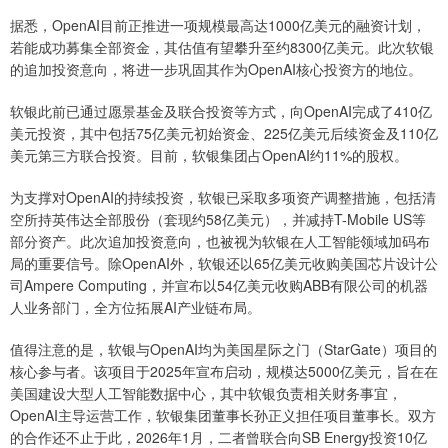
据悉，OpenAI目前正推进一项规模最高达1000亿美元的融资计划，
若能成功募集全部资金，其估值有望攀升至约8300亿美元。此次软银
的追加投资意向，将进一步巩固其作为OpenAI核心投资方的地位。
软银此前已通过愿景基金及联合投资等方式，向OpenAI完成了410亿
美元投资，其中包括75亿美元初始资金、225亿美元后续资金及110亿
美元第三方联合投资。目前，软银集团占OpenAI约11%的股权。
为支撑对OpenAI的持续投资，软银已采取多项资产调整措施，包括清
空所持英伟达全部股份（套现约58亿美元），并减持T-Mobile US等
部分资产。此次追加投资意向，也被视为软银在人工智能领域加码布
局的重要信号。除OpenAI外，软银还以65亿美元收购美国芯片设计公
司Ampere Computing，并宣布以54亿美元收购ABB有限公司的机器
人业务部门，全方位拓展AI产业链布局。
值得注意的是，软银与OpenAI均为美国星际之门（StarGate）项目的
核心参与者。该项目于2025年宣布启动，规模达5000亿美元，旨在在
美国建设大型人工智能数据中心，其中软银负责相关财务事宜，
OpenAI主导运营工作，软银集团董事长孙正义担任项目董事长。双方
的合作还不止于此，2026年1月，二者曾联合向SB Energy投资10亿