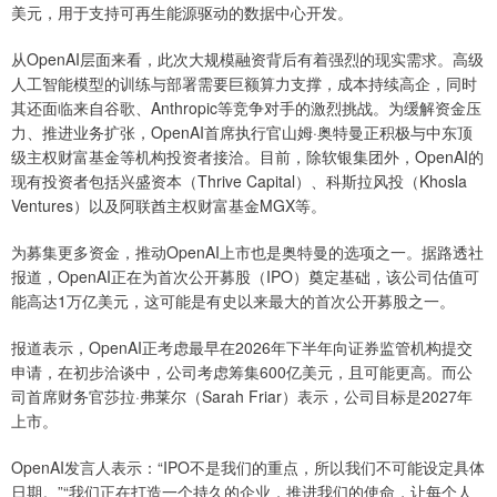
美元，用于支持可再生能源驱动的数据中心开发。
从OpenAI层面来看，此次大规模融资背后有着强烈的现实需求。高级
人工智能模型的训练与部署需要巨额算力支撑，成本持续高企，同时
其还面临来自谷歌、Anthropic等竞争对手的激烈挑战。为缓解资金压
力、推进业务扩张，OpenAI首席执行官山姆·奥特曼正积极与中东顶
级主权财富基金等机构投资者接洽。目前，除软银集团外，OpenAI的
现有投资者包括兴盛资本（Thrive Capital）、科斯拉风投（Khosla
Ventures）以及阿联酋主权财富基金MGX等。
为募集更多资金，推动OpenAI上市也是奥特曼的选项之一。据路透社
报道，OpenAI正在为首次公开募股（IPO）奠定基础，该公司估值可
能高达1万亿美元，这可能是有史以来最大的首次公开募股之一。
报道表示，OpenAI正考虑最早在2026年下半年向证券监管机构提交
申请，在初步洽谈中，公司考虑筹集600亿美元，且可能更高。而公
司首席财务官莎拉·弗莱尔（Sarah Friar）表示，公司目标是2027年
上市。
OpenAI发言人表示：“IPO不是我们的重点，所以我们不可能设定具体
日期。”“我们正在打造一个持久的企业，推进我们的使命，让每个人