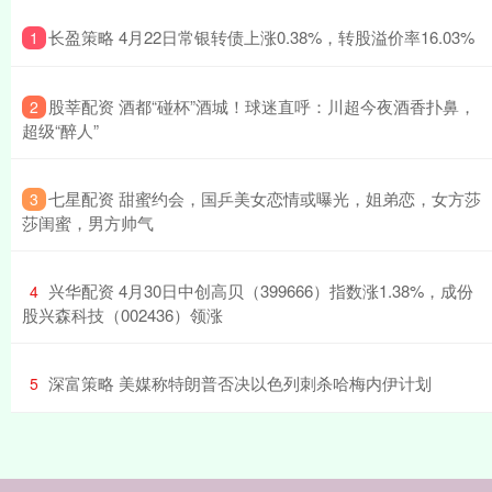
​长盈策略 4月22日常银转债上涨0.38%，转股溢价率16.03%
1
​股莘配资 酒都“碰杯”酒城！球迷直呼：川超今夜酒香扑鼻，
2
超级“醉人”
​七星配资 甜蜜约会，国乒美女恋情或曝光，姐弟恋，女方莎
3
莎闺蜜，男方帅气
​兴华配资 4月30日中创高贝（399666）指数涨1.38%，成份
4
股兴森科技（002436）领涨
​深富策略 美媒称特朗普否决以色列刺杀哈梅内伊计划
5