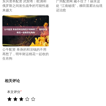
东兴资本配资 武契奇：欧洲和
广州配资网 藏不住了！丽水这
俄罗斯之间发生战争的可能性越
处 “江南秘境”，梯田晨雾比仙境
来越大
还治愈
公牛配资 单身的和没钱的不用
再愁了，明年财运桃花一起收的
生肖狗
相关评论
本文评分
*