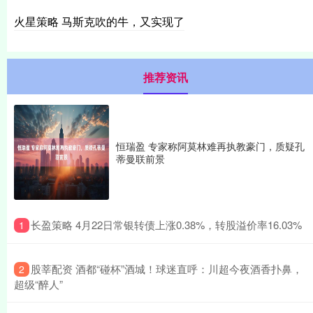
火星策略 马斯克吹的牛，又实现了
推荐资讯
恒瑞盈 专家称阿莫林难再执教豪门，质疑孔
蒂曼联前景
​长盈策略 4月22日常银转债上涨0.38%，转股溢价率16.03%
1
​股莘配资 酒都“碰杯”酒城！球迷直呼：川超今夜酒香扑鼻，
2
超级“醉人”