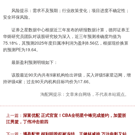
风险提示：需求不及预期；行业政策变化；项目进度不确定性；
安全环保风险。
证券之星数据中心根据近三年发布的研报数据计算，德邦证券王
华炳研究员团队对该股研究较为深入，近三年预测准确度均值为
75.18%，其预测2025年度归属净利润为盈利8.56亿，根据现价换算
的预测PE为19.64。
最新盈利预测明细如下：
该股最近90天内共有9家机构给出评级，买入评级5家星迈网，增
持评级4家；过去90天内机构目标均价为17.66。
淘配网提示：文章来自网络，不代表本站观点。
上一篇：
深富优配 正式官宣！CBA全明星中锋完成签约，加盟浙
江男篮，丁伟冲击前四
下一篇：
博盈配资 柯利明股权被冻结、王健林减持 万达电影又站