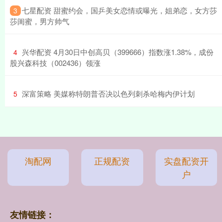
​七星配资 甜蜜约会，国乒美女恋情或曝光，姐弟恋，女方莎
3
莎闺蜜，男方帅气
​兴华配资 4月30日中创高贝（399666）指数涨1.38%，成份
4
股兴森科技（002436）领涨
​深富策略 美媒称特朗普否决以色列刺杀哈梅内伊计划
5
淘配网
正规配资
实盘配资开
户
友情链接：