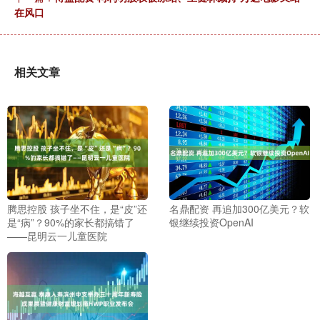
在风口
相关文章
腾思控股 孩子坐不住，是“皮”还
名鼎配资 再追加300亿美元？软
是“病”？90%的家长都搞错了
银继续投资OpenAI
——昆明云一儿童医院