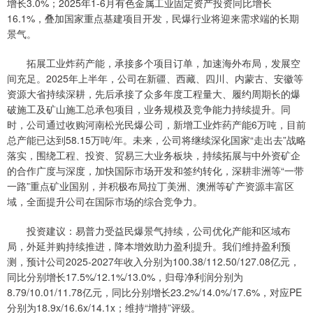
增长3.0%；2025年1-6月有色金属工业固定资产投资同比增长
16.1%，叠加国家重点基建项目开发，民爆行业将迎来需求端的长期
景气。
拓展工业炸药产能，承接多个项目订单，加速海外布局，发展空
间充足。2025年上半年，公司在新疆、西藏、四川、内蒙古、安徽等
资源大省持续深耕，先后承接了众多年度工程量大、履约周期长的爆
破施工及矿山施工总承包项目，业务规模及竞争能力持续提升。同
时，公司通过收购河南松光民爆公司，新增工业炸药产能6万吨，目前
总产能已达到58.15万吨/年。未来，公司将继续深化国家“走出去”战略
落实，围绕工程、投资、贸易三大业务板块，持续拓展与中外资矿企
的合作广度与深度，加快国际市场开发和签约转化，深耕非洲等“一带
一路”重点矿业国别，并积极布局拉丁美洲、澳洲等矿产资源丰富区
域，全面提升公司在国际市场的综合竞争力。
投资建议：易普力受益民爆景气持续，公司优化产能和区域布
局，外延并购持续推进，降本增效助力盈利提升。我们维持盈利预
测，预计公司2025-2027年收入分别为100.38/112.50/127.08亿元，
同比分别增长17.5%/12.1%/13.0%，归母净利润分别为
8.79/10.01/11.78亿元，同比分别增长23.2%/14.0%/17.6%，对应PE
分别为18.9x/16.6x/14.1x；维持“增持”评级。