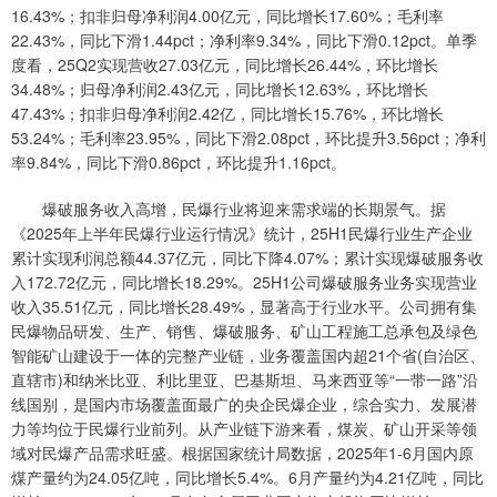
16.43%；扣非归母净利润4.00亿元，同比增长17.60%；毛利率
22.43%，同比下滑1.44pct；净利率9.34%，同比下滑0.12pct。单季
度看，25Q2实现营收27.03亿元，同比增长26.44%，环比增长
34.48%；归母净利润2.43亿元，同比增长12.63%，环比增长
47.43%；扣非归母净利润2.42亿，同比增长15.76%，环比增长
53.24%；毛利率23.95%，同比下滑2.08pct，环比提升3.56pct；净利
率9.84%，同比下滑0.86pct，环比提升1.16pct。
爆破服务收入高增，民爆行业将迎来需求端的长期景气。据
《2025年上半年民爆行业运行情况》统计，25H1民爆行业生产企业
累计实现利润总额44.37亿元，同比下降4.07%；累计实现爆破服务收
入172.72亿元，同比增长18.29%。25H1公司爆破服务业务实现营业
收入35.51亿元，同比增长28.49%，显著高于行业水平。公司拥有集
民爆物品研发、生产、销售、爆破服务、矿山工程施工总承包及绿色
智能矿山建设于一体的完整产业链，业务覆盖国内超21个省(自治区、
直辖市)和纳米比亚、利比里亚、巴基斯坦、马来西亚等“一带一路”沿
线国别，是国内市场覆盖面最广的央企民爆企业，综合实力、发展潜
力等均位于民爆行业前列。从产业链下游来看，煤炭、矿山开采等领
域对民爆产品需求旺盛。根据国家统计局数据，2025年1-6月国内原
煤产量约为24.05亿吨，同比增长5.4%。6月产量约为4.21亿吨，同比