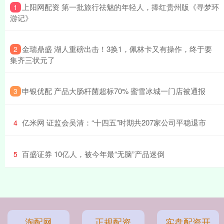
​上阳网配资 第一批旅行祛魅的年轻人，捧红贵州版《寻梦环
1
游记》
​金瑞鼎盛 湖人重磅出击！3换1，佩林卡又有操作，终于要
2
集齐三状元了
​申银优配 产品大肠杆菌超标70% 蜜雪冰城一门店被通报
3
​亿米网 证监会吴清：“十四五”时期共207家公司平稳退市
4
​百盛证券 10亿人，被今年最“无脑”产品迷倒
5
淘配网
正规配资
实盘配资开