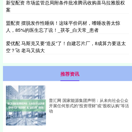
新玺配资 市场监管总局附条件批准腾讯收购喜马拉雅股权
案
盟配资 摆脱发作性睡病！这味平价药材，嗜睡改善太惊
人，85%的医生忘了说！_茯苓_白天常_患者
爱优配 马斯克又要“造反”了！自建芯片厂，8成算力要送太
空？🚀 老马又搞大
推荐资讯
普汇网 国家能源集团声明：从未向社会公众
开展任何形式的“投资理财”或“股权认购”等活
动