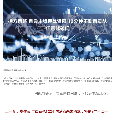
封面新闻记者 刘恪生杨方策略
10月12日晚，“川超”赛事再次燃起“战火”一一自贡灯城燊龙队在主场迎战资阳中国牙谷队。开场10余分钟，自贡队攻势凶猛，双方拉锯基本
集中在资阳队的半场，自贡队多次射门未进。12分40秒，资阳队防守犯规，自贡队获前场直接任意球，在资阳队禁区弧顶，自贡队6号队员
一脚劲射，皮球如出膛炮弹，应声入网，比分来到1:0。
淘配网提示：文章来自网络，不代表本站观点。
上一篇：
卓信宝 广西百色122个内涝点尚未消退，将制定“一点一