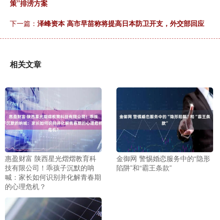
策”排涝方案
下一篇：
泽峰资本 高市早苗称将提高日本防卫开支，外交部回应
相关文章
惠盈财富 陕西星光熠熠教育科
金御网 警惕婚恋服务中的“隐形
技有限公司！乖孩子沉默的呐
陷阱”和“霸王条款”
喊：家长如何识别并化解青春期
的心理危机？